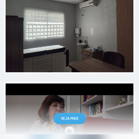
Super atencioso, é um ótimo
profissional que podemos confiar.
Paciente
Ótimo atendimento muito educado
e prestativo comunicativo
Paciente
VEJA MAIS