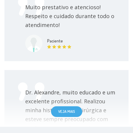
Muito prestativo e atencioso!
Respeito e cuidado durante todo o
atendimento!
Paciente
Dr. Alexandre, muito educado e um
excelente profissional. Realizou
minha histeroscopia cirúrgica e
VEJA MAIS
esteve sempre preocupado com
minha recuperação no pós-