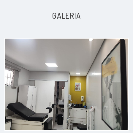
operatório, demonstrando atenção
e cuidado em todos os momentos.
GALERIA
Recomendo de olhos fechados!
Paciente
Excelente profissional. Super
atencioso. Nós fez sentir (eu e
minha filha) super confortáveis. Foi
uma consulta muito leve.
Paciente